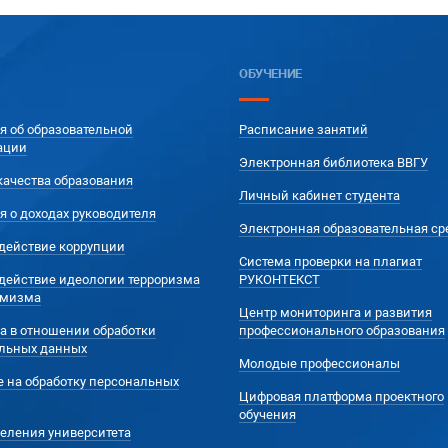
ОБУЧЕНИЕ
я об образовательной
Расписание занятий
ации
Электронная библиотека ВВГУ
качества образования
Личный кабинет студента
я о доходах руководителя
Электронная образовательная ср
действие коррупции
Система проверки на плагиат
действие идеологии терроризма
РУКОНТЕКСТ
емизма
Центр мониторинга и развития
а в отношении обработки
профессионального образования
льных данных
Молодые профессионалы
е на обработку персональных
Цифровая платформа проектного
обучения
еления университета