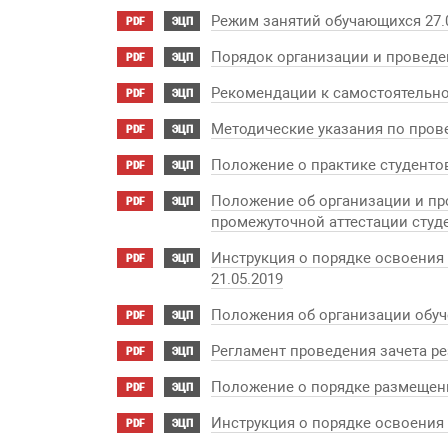
Режим занятий обучающихся 27.
PDF
ЭЦП
Порядок организации и проведен
PDF
ЭЦП
Рекомендации к самостоятельно
PDF
ЭЦП
Методические указания по пров
PDF
ЭЦП
Положение о практике студентов
PDF
ЭЦП
Положение об организации и пр
PDF
ЭЦП
промежуточной аттестации студе
Инструкция о порядке освоени
PDF
ЭЦП
21.05.2019
Положения об организации обуч
PDF
ЭЦП
Регламент проведения зачета ре
PDF
ЭЦП
Положение о порядке размещения
PDF
ЭЦП
Инструкция о порядке освоения
PDF
ЭЦП