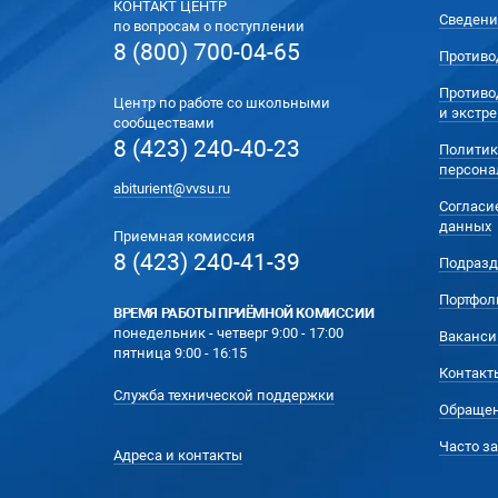
КОНТАКТ ЦЕНТР
Сведени
по вопросам о поступлении
8 (800) 700-04-65
Противо
Противо
Центр по работе со школьными
и экстр
сообществами
8 (423) 240-40-23
Политик
персона
abiturient@vvsu.ru
Согласи
данных
Приемная комиссия
8 (423) 240-41-39
Подразд
Портфол
ВРЕМЯ РАБОТЫ ПРИЁМНОЙ КОМИССИИ
понедельник - четверг 9:00 - 17:00
Ваканси
пятница 9:00 - 16:15
Контакт
Служба технической поддержки
Обращен
Часто з
Адреса и контакты