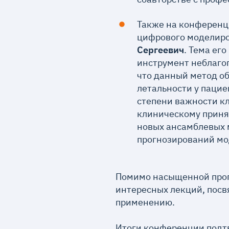
Также на конференц
цифрового моделиро
Сергеевич
. Тема ег
инструмент неблаго
что данный метод о
летальности у пацие
степени важности кл
клиническому приня
новых ансамблевых 
прогнозирований мо
Помимо насыщенной прог
интересных лекций, посв
применению.
Итоги конференции подтв