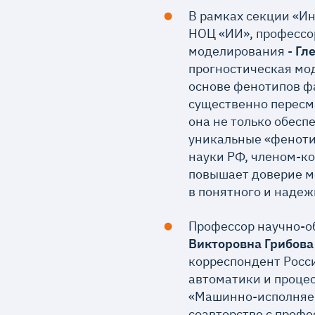
В рамках секции «И
НОЦ «ИИ», профессо
моделирования -
Гл
прогностическая мо
основе фенотипов ф
существенно пересм
она не только обесп
уникальные «феноти
науки РФ, членом-ко
повышает доверие м
в понятного и наде
Профессор научно-об
Викторовна Грибова
корреспондент Росси
автоматики и проце
«Машинно-исполняем
соавторстве с профес