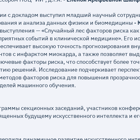
ии с докладом выступил младший научный сотрудн
вания и анализа данных физики и биомедицины -
о выступления — «Случайный лес факторов риска ка
приятных событий в клинической медицине». Его и
беспечивает высокую точность прогнозирования вн
нтов с инфарктом миокарда, а также позволяет выд
ючевые факторы риска, что способствует более то
тию решений. Исследование подчеркивает перспе
методов факторов риска для повышения прозрачнос
делей машинного обучения.
раммы секционных заседаний, участников конфер
ященных будущему искусственного интеллекта и ег
ердили динамичное развитие искусственного инте