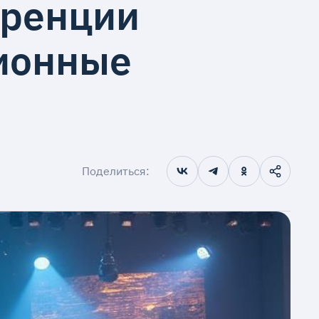
еренции
ионные
Поделиться: