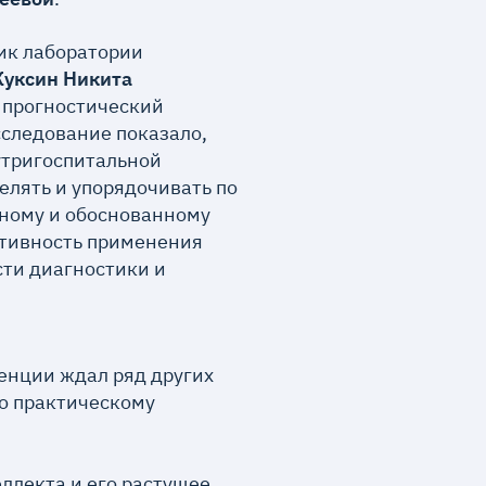
ик лаборатории
Куксин Никита
к прогностический
сследование показало,
утригоспитальной
елять и упорядочивать по
чному и обоснованному
ктивность применения
ти диагностики и
енции ждал ряд других
о практическому
ллекта и его растущее