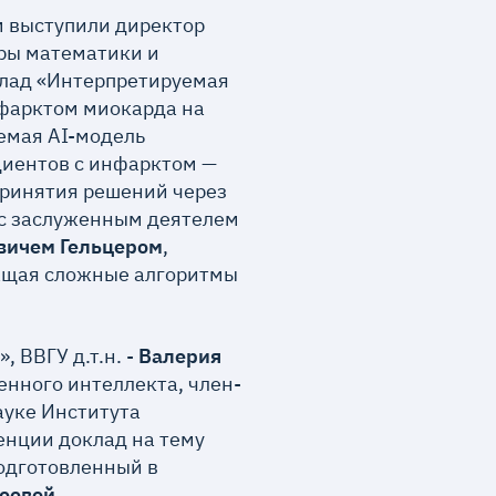
м выступили директор
ры математики и
клад «Интерпретируемая
нфарктом миокарда на
емая AI-модель
циентов с инфарктом —
 принятия решений через
 с заслуженным деятелем
вичем Гельцером
,
ащая сложные алгоритмы
 ВВГУ д.т.н. -
Валерия
енного интеллекта, член-
ауке Института
енции доклад на тему
одготовленный в
еевой
.