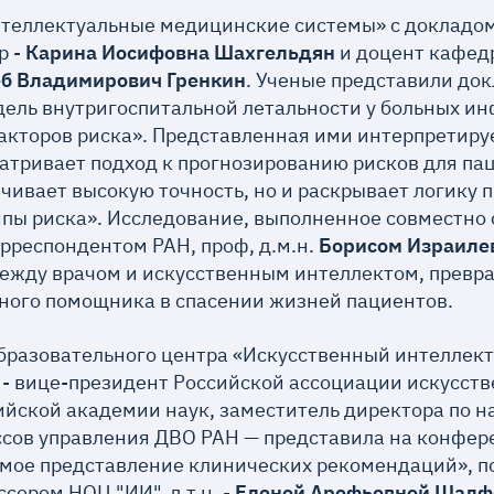
нтеллектуальные медицинские системы» с докладо
р -
Карина Иосифовна Шахгельдян
и доцент кафед
еб Владимирович Гренкин
. Ученые представили до
дель внутригоспитальной летальности у больных и
акторов риска». Представленная ими интерпретиру
атривает подход к прогнозированию рисков для па
ечивает высокую точность, но и раскрывает логику
пы риска». Исследование, выполненное совместно
рреспондентом РАН, проф, д.м.н.
Борисом Израиле
ежду врачом и искусственным интеллектом, превр
жного помощника в спасении жизней пациентов.
разовательного центра «Искусственный интеллект»,
- вице-президент Российской ассоциации искусств
йской академии наук, заместитель директора по н
ссов управления ДВО РАН — представила на конфер
ое представление клинических рекомендаций», п
сором НОЦ "ИИ", д.т.н. -
Еленой Арефьевной Шалф