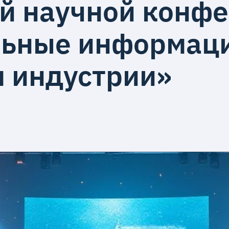
й научной конф
льные информац
я индустрии»