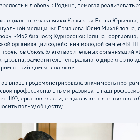
релость и любовь к Родине, помогая реализовать эт
и социальные заказчики Козырева Елена Юрьевна, 
ануальной медицины; Ермакова Юлия Михайловна, 
еры «Мой бизнес»; Курносенок Галина Георгиевна,
кой организации содействия молодой семье «ВЕНЕ
 проектов Союза благотворительных организаций «
андровна, заместитель генерального директор по 
Приморский дом молодежи».
ов вновь продемонстрировала значимость програм
свои профессиональные и развивать надпрофессио
ч НКО, органов власти, социально ответственного 
носить пользу обществу.