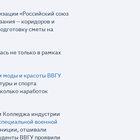
изации «Российский союз
ания – коридоров и
подготовку сметы на
сь не только в рамках
 моды и красоты ВВГУ
туры и спорта
сколько наработок
ки Колледжа индустрии
 специальной военной
униции, отшивали
туденты ВВГУ проявили