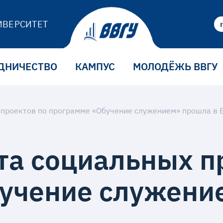
ИВЕРСИТЕТ
ДНИЧЕСТВО
КАМПУС
МОЛОДЁЖЬ ВВГУ
 проектов по программе «Обучение служением» прошла в 
та социальных п
учение служени