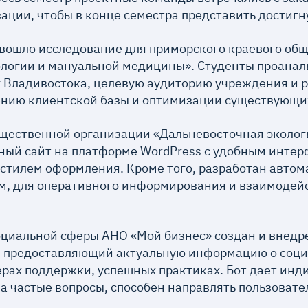
зации, чтобы в конце семестра представить достигн
 вошло исследование для приморского краевого об
ологии и мануальной медицины». Студенты проанал
 Владивостока, целевую аудиторию учреждения и 
нию клиентской базы и оптимизации существующих
щественной организации «Дальневосточная эколог
ный сайт на платформе WordPress с удобным интер
стилем оформления. Кроме того, разработан автом
м, для оперативного информирования и взаимодей
циальной сферы АНО «Мой бизнес» создан и внедре
, предоставляющий актуальную информацию о соц
рах поддержки, успешных практиках. Бот дает ин
а частые вопросы, способен направлять пользоват