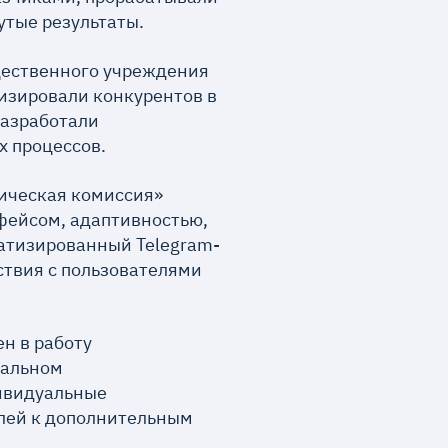
утые результаты.
щественного учреждения
изировали конкурентов в
разработали
 процессов.
ическая комиссия»
фейсом, адаптивностью,
атизированный Telegram-
ствия с пользователями
н в работу
иальном
дивидуальные
елей к дополнительным