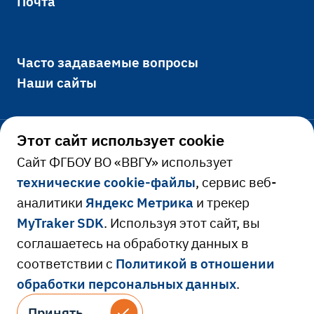
Почта
Часто задаваемые вопросы
Наши сайты
Этот сайт использует cookie
Официально
Cайт ФГБОУ ВО «ВВГУ» использует
технические cookie-файлы
, сервис веб-
Сведения об образовательной
аналитики
Яндекс Метрика
и трекер
Ресурсы и сервисы
организации
MyTraker SDK
. Используя этот сайт, вы
Сведения о доходах руководителя
Расписание занятий
соглашаетесь на обработку данных в
соответствии с
Политикой в отношении
Противодействие коррупции
Библиотека
обработки персональных данных
.
Версия для слабовидящих
Противодействие идеологии терроризма
Электронная образовательная среда
© 2026 Владивостокский государственный
Принять
Принять